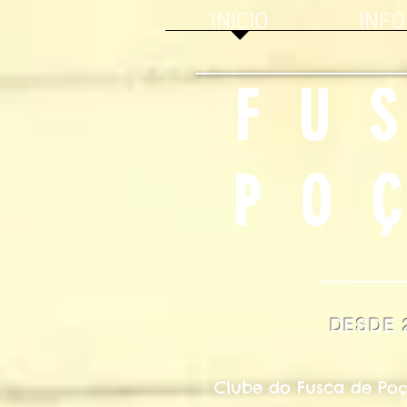
INICIO
INF
FU
PO
DESDE 
Clube do Fusca de Po