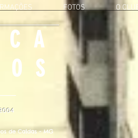
ORMAÇÕES
FOTOS
O CLU
SCA
ÇOS
2004
ços de Caldas - MG