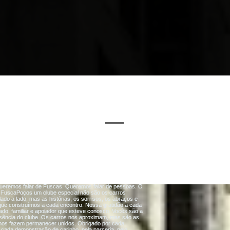
a
Volkswagen
x
Legislação
[carro parado não conta história...]
#FUSCAPOCOS / @FUSCAPOCOS