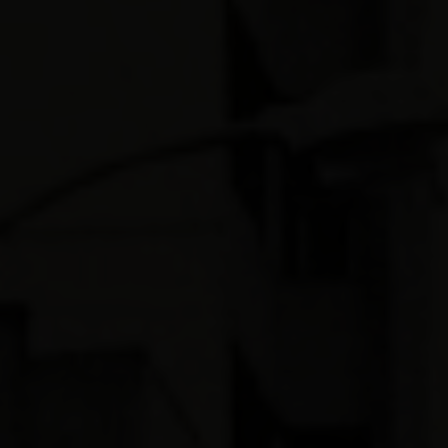
INFORMAÇÕES
a do
Calendário
Credenciamentos
e
Eventos 2024
DENATRAN
FuscaPoços
IEPHA
FuscaPoços e
Veículo Antigo