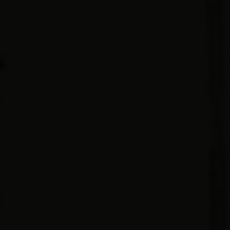
Originalidade
dos nossos
VWs